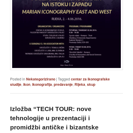
Posted in
Nekategorizirano
|
Tagged
centar za ikonografske
studije
,
ikon
,
ikonografija
,
predavanje
,
Rijeka
,
skup
Izložba “TECH TOUR: nove
tehnologije u prezentaciji i
promidžbi antičke i bizantske