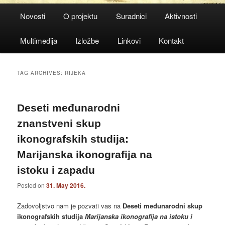
Main
Novosti
O projektu
Suradnici
Aktivnosti
menu
Multimedija
Izložbe
Linkovi
Kontakt
TAG ARCHIVES:
RIJEKA
Deseti međunarodni
znanstveni skup
ikonografskih studija:
Marijanska ikonografija na
istoku i zapadu
Posted on
31. May 2016.
Zadovoljstvo nam je pozvati vas na
Deseti međunarodni skup
ikonografskih studija
Marijanska ikonografija na istoku i