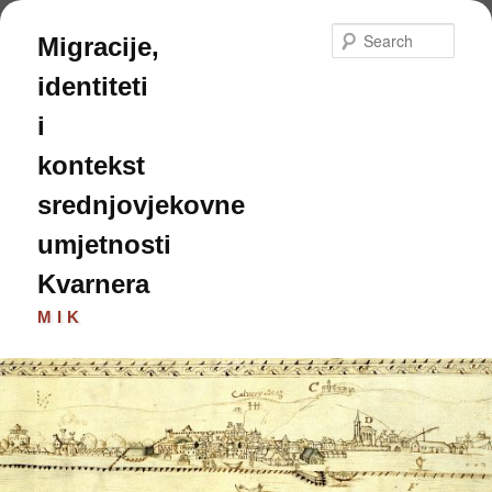
Skip
Skip
to
to
Sear
Migracije,
primary
secondary
content
content
identiteti
i
kontekst
srednjovjekovne
umjetnosti
Kvarnera
MIK