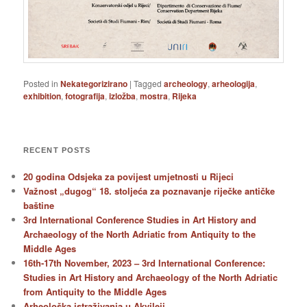
Posted in
Nekategorizirano
|
Tagged
archeology
,
arheologija
,
exhibition
,
fotografija
,
izložba
,
mostra
,
Rijeka
RECENT POSTS
20 godina Odsjeka za povijest umjetnosti u Rijeci
Važnost „dugog“ 18. stoljeća za poznavanje riječke antičke
baštine
3rd International Conference Studies in Art History and
Archaeology of the North Adriatic from Antiquity to the
Middle Ages
16th-17th November, 2023 – 3rd International Conference:
Studies in Art History and Archaeology of the North Adriatic
from Antiquity to the Middle Ages
Arheološka istraživanja u Akvileji