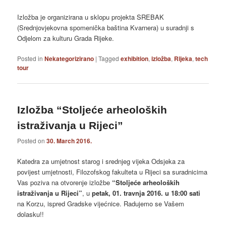
Izložba je organizirana u sklopu projekta SREBAK
(Srednjovjekovna spomenička baština Kvarnera) u suradnji s
Odjelom za kulturu Grada Rijeke.
Posted in
Nekategorizirano
|
Tagged
exhibition
,
izložba
,
Rijeka
,
tech
tour
Izložba “Stoljeće arheoloških
istraživanja u Rijeci”
Posted on
30. March 2016.
Katedra za umjetnost starog i srednjeg vijeka Odsjeka za
povijest umjetnosti, Filozofskog fakulteta u Rijeci sa suradnicima
Vas poziva na otvorenje izložbe
“Stoljeće arheoloških
istraživanja u Rijeci”
, u
petak, 01. travnja 2016. u 18:00 sati
na Korzu, ispred Gradske vijećnice. Radujemo se Vašem
dolasku!!