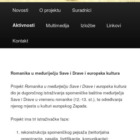
Main
Novosti
O projektu
Suradnici
menu
Aktivnosti
Multimedija
Izložbe
Linkovi
Kontakt
Romanika u međuriječju Save i Drave i europska kultura
Projekt
Romanika u međuriječju Save i Drave i europska kultura
dio je dugoročnog istraživanja spomeničke baštine međuriječja
Save i Drave u vremenu romanike (12.-13. st.), te određivanja
njenog mjesta u kulturi europskog Zapada.
Projekt ima tri istraživačke faze:
rekonstrukcija spomeničkog pejsaža (teritorijalna
organizacija, naselja, fortifikacije, komunikacije);