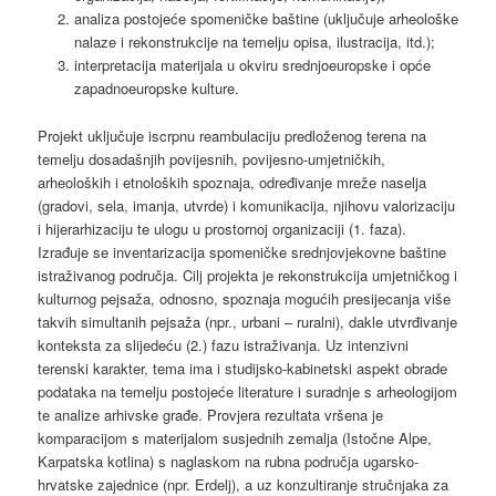
analiza postojeće spomeničke baštine (uključuje arheološke
nalaze i rekonstrukcije na temelju opisa, ilustracija, itd.);
interpretacija materijala u okviru srednjoeuropske i opće
zapadnoeuropske kulture.
Projekt uključuje iscrpnu reambulaciju predloženog terena na
temelju dosadašnjih povijesnih, povijesno-umjetničkih,
arheoloških i etnoloških spoznaja, određivanje mreže naselja
(gradovi, sela, imanja, utvrde) i komunikacija, njihovu valorizaciju
i hijerarhizaciju te ulogu u prostornoj organizaciji (1. faza).
Izrađuje se inventarizacija spomeničke srednjovjekovne baštine
istraživanog područja. Cilj projekta je rekonstrukcija umjetničkog i
kulturnog pejsaža, odnosno, spoznaja mogućih presijecanja više
takvih simultanih pejsaža (npr., urbani – ruralni), dakle utvrđivanje
konteksta za slijedeću (2.) fazu istraživanja. Uz intenzivni
terenski karakter, tema ima i studijsko-kabinetski aspekt obrade
podataka na temelju postojeće literature i suradnje s arheologijom
te analize arhivske građe. Provjera rezultata vršena je
komparacijom s materijalom susjednih zemalja (Istočne Alpe,
Karpatska kotlina) s naglaskom na rubna područja ugarsko-
hrvatske zajednice (npr. Erdelj), a uz konzultiranje stručnjaka za