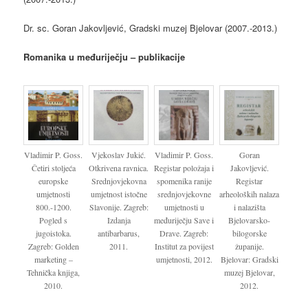
Dr. sc. Goran Jakovljević, Gradski muzej Bjelovar (2007.-2013.)
Romanika u međuriječju – publikacije
Vladimir P. Goss.
Vjekoslav Jukić.
Vladimir P. Goss.
Goran
Četiri stoljeća
Otkrivena ravnica.
Registar položaja i
Jakovljević.
europske
Srednjovjekovna
spomenika ranije
Registar
umjetnosti
umjetnost istočne
srednjovjekovne
arheoloških nalaza
800.-1200.
Slavonije. Zagreb:
umjetnosti u
i nalazišta
Pogled s
Izdanja
međuriječju Save i
Bjelovarsko-
jugoistoka.
antibarbarus,
Drave. Zagreb:
bilogorske
Zagreb: Golden
2011.
Institut za povijest
županije.
marketing –
umjetnosti, 2012.
Bjelovar: Gradski
Tehnička knjiga,
muzej Bjelovar,
2010.
2012.