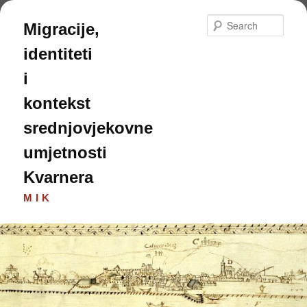
Skip
to
Sear
Migracije,
primary
content
identiteti
i
kontekst
srednjovjekovne
umjetnosti
Kvarnera
MIK