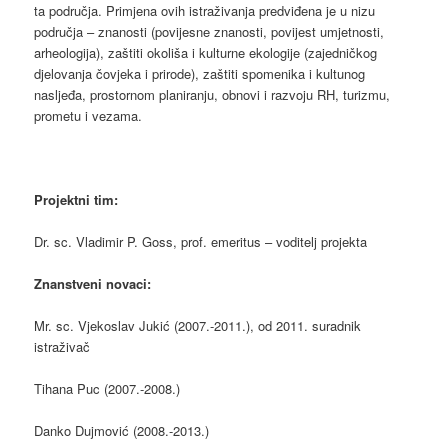
ta područja. Primjena ovih istraživanja predviđena je u nizu
područja – znanosti (povijesne znanosti, povijest umjetnosti,
arheologija), zaštiti okoliša i kulturne ekologije (zajedničkog
djelovanja čovjeka i prirode), zaštiti spomenika i kultunog
nasljeđa, prostornom planiranju, obnovi i razvoju RH, turizmu,
prometu i vezama.
Projektni tim:
Dr. sc. Vladimir P. Goss, prof. emeritus – voditelj projekta
Znanstveni novaci:
Mr. sc. Vjekoslav Jukić (2007.-2011.), od 2011. suradnik
istraživač
Tihana Puc (2007.-2008.)
Danko Dujmović (2008.-2013.)