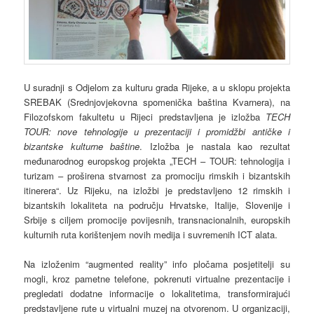
U suradnji s Odjelom za kulturu grada Rijeke, a u sklopu projekta
SREBAK (Srednjovjekovna spomenička baština Kvarnera), na
Filozofskom fakultetu u Rijeci predstavljena je izložba
TECH
TOUR: nove tehnologije u prezentaciji i promidžbi antičke i
bizantske kulturne baštine
. Izložba je nastala kao rezultat
međunarodnog europskog projekta „TECH – TOUR: tehnologija i
turizam – proširena stvarnost za promociju rimskih i bizantskih
itinerera“. Uz Rijeku, na izložbi je predstavljeno 12 rimskih i
bizantskih lokaliteta na području Hrvatske, Italije, Slovenije i
Srbije s ciljem promocije povijesnih, transnacionalnih, europskih
kulturnih ruta korištenjem novih medija i suvremenih ICT alata.
Na izloženim “augmented reality” info pločama posjetitelji su
mogli, kroz pametne telefone, pokrenuti virtualne prezentacije i
pregledati dodatne informacije o lokalitetima, transformirajući
predstavljene rute u virtualni muzej na otvorenom. U organizaciji,