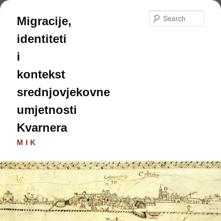
Skip
to
Sear
Migracije,
primary
content
identiteti
i
kontekst
srednjovjekovne
umjetnosti
Kvarnera
MIK