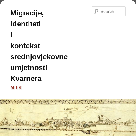
Skip
to
Sear
Migracije,
primary
content
identiteti
i
kontekst
srednjovjekovne
umjetnosti
Kvarnera
MIK