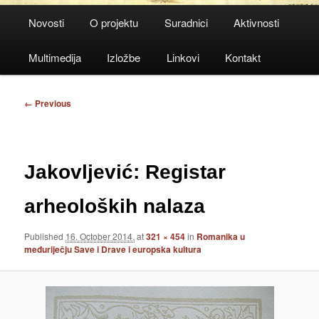
Main
Novosti
O projektu
Suradnici
Aktivnosti
menu
Multimedija
Izložbe
Linkovi
Kontakt
Image
← Previous
navigation
Jakovljević: Registar
arheoloških nalaza
Published
16. October 2014.
at
321 × 454
in
Romanika u
međuriječju Save i Drave i europska kultura