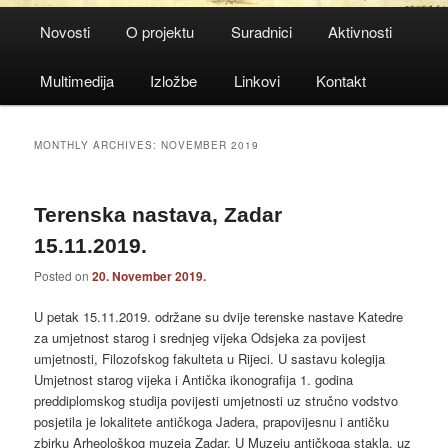
Main
Novosti
O projektu
Suradnici
Aktivnosti
menu
Multimedija
Izložbe
Linkovi
Kontakt
MONTHLY ARCHIVES:
NOVEMBER 2019
Terenska nastava, Zadar
15.11.2019.
Posted on
20. November 2019.
U petak 15.11.2019. održane su dvije terenske nastave Katedre
za umjetnost starog i srednjeg vijeka Odsjeka za povijest
umjetnosti, Filozofskog fakulteta u Rijeci. U sastavu kolegija
Umjetnost starog vijeka i Antička ikonografija 1. godina
preddiplomskog studija povijesti umjetnosti uz stručno vodstvo
posjetila je lokalitete antičkoga Jadera, prapovijesnu i antičku
zbirku Arheološkog muzeja Zadar. U Muzeju antičkoga stakla, uz