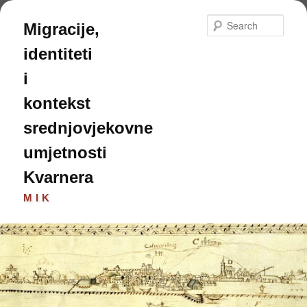
Skip
Skip
to
to
Sear
Migracije,
primary
secondary
content
content
identiteti
i
kontekst
srednjovjekovne
umjetnosti
Kvarnera
MIK