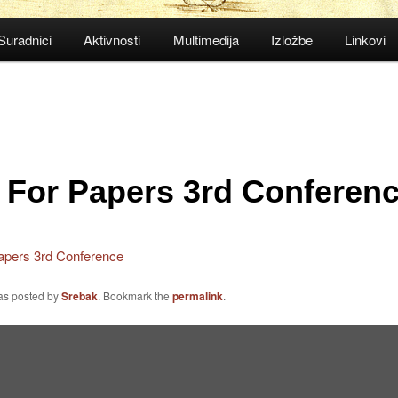
Suradnici
Aktivnosti
Multimedija
Izložbe
Linkovi
l For Papers 3rd Conferen
Papers 3rd Conference
was posted by
Srebak
. Bookmark the
permalink
.