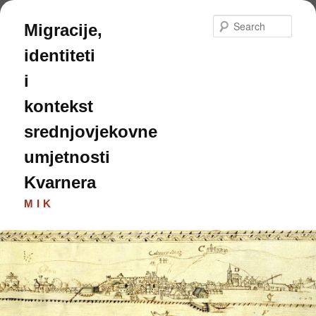
Skip
to
Sear
Migracije,
primary
content
identiteti
i
kontekst
srednjovjekovne
umjetnosti
Kvarnera
MIK