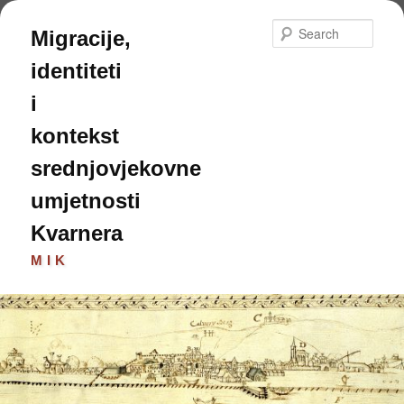
Skip
to
Sear
Migracije,
primary
content
identiteti
i
kontekst
srednjovjekovne
umjetnosti
Kvarnera
MIK