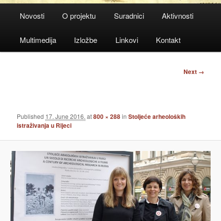
Main
Novosti
O projektu
Suradnici
Aktivnosti
menu
Multimedija
Izložbe
Linkovi
Kontakt
Image
Next →
navigation
Published
17. June 2016.
at
800 × 288
in
Stoljeće arheoloških
istraživanja u Rijeci