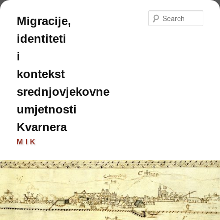
Skip
to
Sear
Migracije,
primary
content
identiteti
i
kontekst
srednjovjekovne
umjetnosti
Kvarnera
MIK