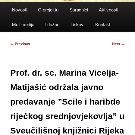
Main
Novosti
O projektu
Suradnici
Aktivnosti
menu
Multimedija
Izložbe
Linkovi
Kontakt
Post
←
Previous
Next
→
navigation
Prof. dr. sc. Marina Vicelja-
Matijašić održala javno
predavanje ”Scile i haribde
riječkog srednjovjekovlja” u
Sveučilišnoj knjižnici Rijeka