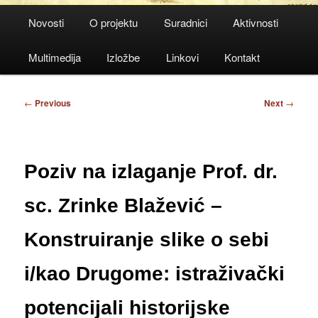
Main
Novosti
O projektu
Suradnici
Aktivnosti
menu
Multimedija
Izložbe
Linkovi
Kontakt
Post
←
Previous
Next
→
navigation
Poziv na izlaganje Prof. dr.
sc. Zrinke Blažević –
Konstruiranje slike o sebi
i/kao Drugome: istraživački
potencijali historijske