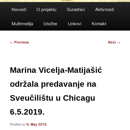
Main
Novosti
O projektu
Suradnici
Aktivnosti
menu
Multimedija
Izložbe
Linkovi
Kontakt
Post
←
Previous
Next
→
navigation
Marina Vicelja-Matijašić
održala predavanje na
Sveučilištu u Chicagu
6.5.2019.
Posted on
6. May 2019.