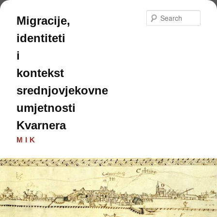
Skip
to
Sear
Migracije,
primary
content
identiteti
i
kontekst
srednjovjekovne
umjetnosti
Kvarnera
MIK