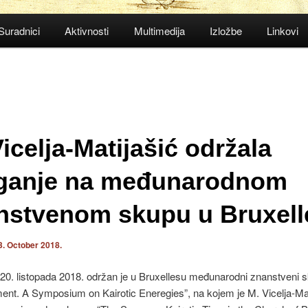
Suradnici
Aktivnosti
Multimedija
Izložbe
Linkovi
icelja-Matijašić održala
aganje na međunarodnom
nstvenom skupu u Bruxell
3. October 2018.
20. listopada 2018. održan je u Bruxellesu međunarodni znanstveni 
nt. A Symposium on Kairotic Eneregies”, na kojem je M. Vicelja-Mat