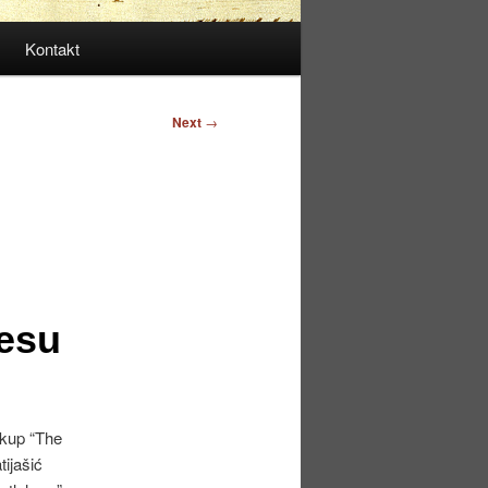
Kontakt
Next
→
esu
skup “The
ijašić