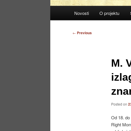
Main
Novosti
O projektu
menu
Post
←
Previous
navigation
M. V
izl
zna
Posted on
2
Od 18. do 
Right Mome