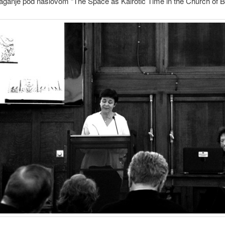
laganje pod naslovom “The Space as Kairotic Time in the Church of 