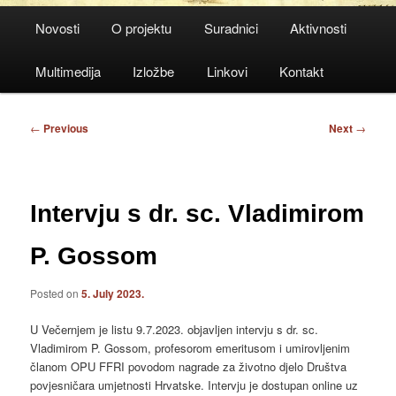
Main
Novosti
O projektu
Suradnici
Aktivnosti
menu
Multimedija
Izložbe
Linkovi
Kontakt
Post
←
Previous
Next
→
navigation
Intervju s dr. sc. Vladimirom
P. Gossom
Posted on
5. July 2023.
U Večernjem je listu 9.7.2023. objavljen intervju s dr. sc.
Vladimirom P. Gossom, profesorom emeritusom i umirovljenim
članom OPU FFRI povodom nagrade za životno djelo Društva
povjesničara umjetnosti Hrvatske. Intervju je dostupan online uz