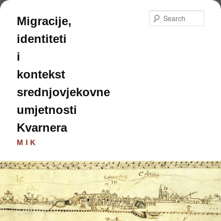
Skip
to
Sear
Migracije,
primary
content
identiteti
i
kontekst
srednjovjekovne
umjetnosti
Kvarnera
MIK