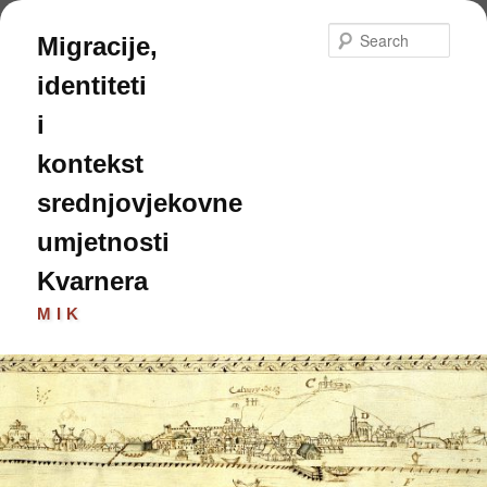
Skip
to
Sear
Migracije,
primary
content
identiteti
i
kontekst
srednjovjekovne
umjetnosti
Kvarnera
MIK