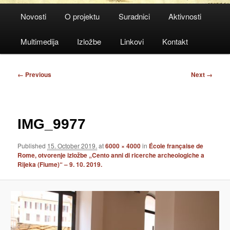
Main
Novosti
O projektu
Suradnici
Aktivnosti
menu
Multimedija
Izložbe
Linkovi
Kontakt
Image
← Previous
Next →
navigation
IMG_9977
Published
15. October 2019.
at
6000 × 4000
in
École française de
Rome, otvorenje izložbe „Cento anni di ricerche archeologiche a
Rijeka (Fiume)“ – 9. 10. 2019.