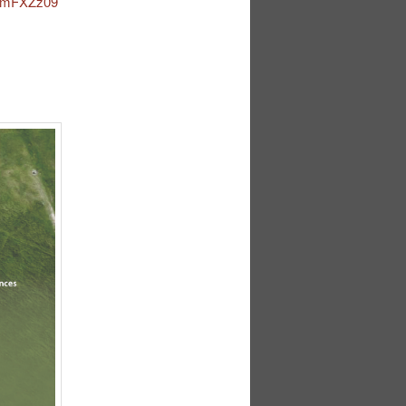
PdmFXZz09