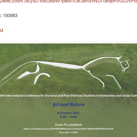
us02web.zoom.us/j/82769038849?pwd=c3k3amxhNUl1alhjbHVGL0V
:
193983
M