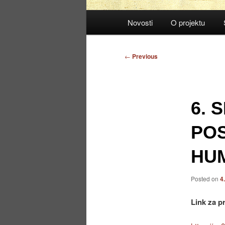
Main
Novosti
O projektu
menu
Post
←
Previous
navigation
6. 
PO
HUM
Posted on
4
Link za p