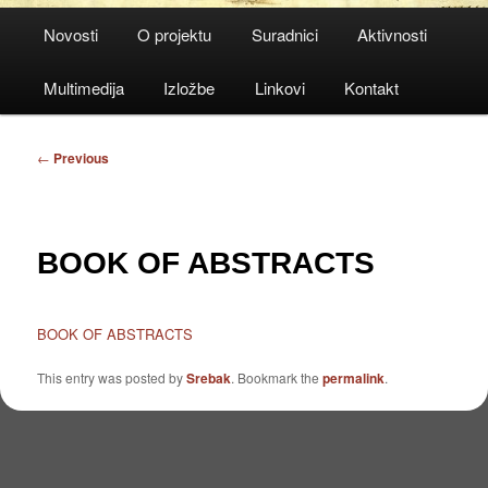
Main
Novosti
O projektu
Suradnici
Aktivnosti
menu
Multimedija
Izložbe
Linkovi
Kontakt
Post
←
Previous
navigation
BOOK OF ABSTRACTS
BOOK OF ABSTRACTS
This entry was posted by
Srebak
. Bookmark the
permalink
.