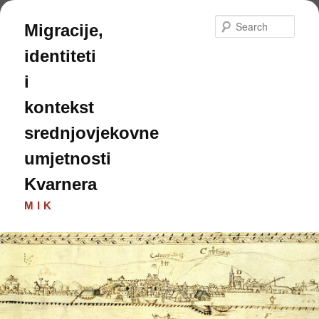
Skip
to
Sear
Migracije,
primary
content
identiteti
i
kontekst
srednjovjekovne
umjetnosti
Kvarnera
MIK