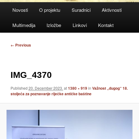
Main
Novosti
O projektu
Suradnici
Aktivnosti
menu
Multimedija
Izložbe
Linkovi
Kontakt
Image
← Previous
navigation
IMG_4370
Published
20. December 2023.
at
1380 × 919
in
Važnost „dugog“ 18.
stoljeća za poznavanje riječke antičke baštine