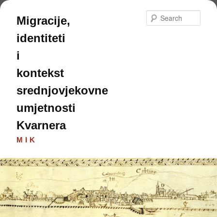
Skip
to
Sear
Migracije,
primary
content
identiteti
i
kontekst
srednjovjekovne
umjetnosti
Kvarnera
MIK