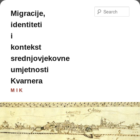
Skip
to
Sear
Migracije,
primary
content
identiteti
i
kontekst
srednjovjekovne
umjetnosti
Kvarnera
MIK