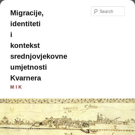
Skip
to
Sear
Migracije,
primary
content
identiteti
i
kontekst
srednjovjekovne
umjetnosti
Kvarnera
MIK