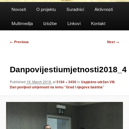
Main
Novosti
O projektu
Suradnici
Aktivnosti
menu
Multimedija
Izložbe
Linkovi
Kontakt
Image
← Previous
Next →
navigation
Danpovijestiumjetnosti2018_4
Published
19. March 2018.
at
5184 × 3456
in
Uspješno održan VIII.
Dan povijesti umjetnosti na temu “Grad i njegova baština”