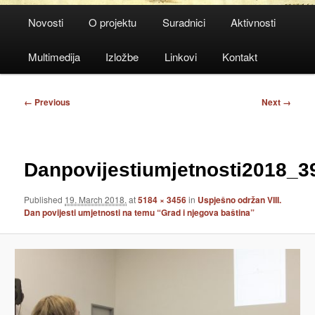
Main
Novosti
O projektu
Suradnici
Aktivnosti
menu
Multimedija
Izložbe
Linkovi
Kontakt
Image
← Previous
Next →
navigation
Danpovijestiumjetnosti2018_3
Published
19. March 2018.
at
5184 × 3456
in
Uspješno održan VIII.
Dan povijesti umjetnosti na temu “Grad i njegova baština”