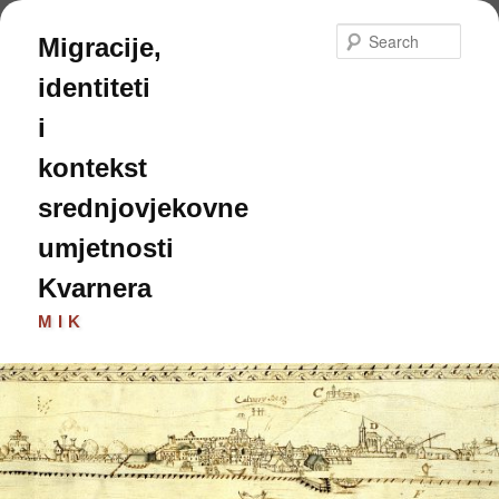
Skip
to
Sear
Migracije,
primary
content
identiteti
i
kontekst
srednjovjekovne
umjetnosti
Kvarnera
MIK