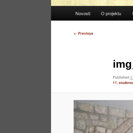
Main
Novosti
O projektu
menu
Image
← Previous
navigation
img
Published
1
11. studeno