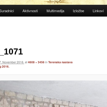
Suradnici
Aktivnosti
Multimedija
Izložbe
Linkovi
_1071
7. November 2016.
at
4608 × 3456
in
Terenska nastava
g 2016.