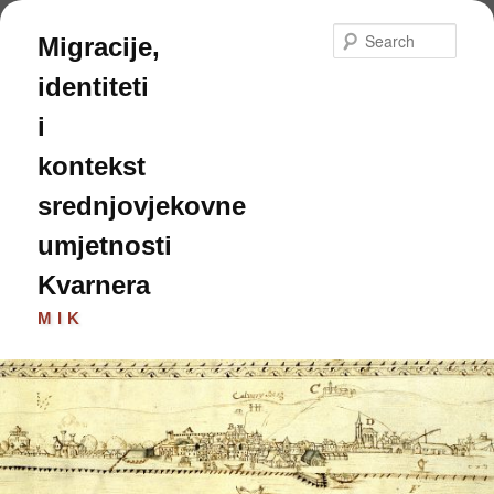
Skip
to
Sear
Migracije,
primary
content
identiteti
i
kontekst
srednjovjekovne
umjetnosti
Kvarnera
MIK