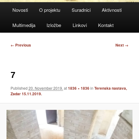
Main
Novosti
O projektu
Suradnici
Aktivnosti
menu
Multimedija
Izložbe
Linkovi
Kontakt
Image
← Previous
Next →
navigation
7
Published
20. November 2019.
at
1836 × 1836
in
Terenska nastava,
Zadar 15.11.2019.