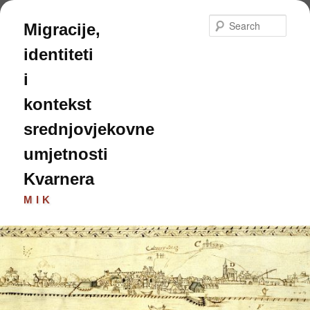
Skip
to
Sear
Migracije,
primary
content
identiteti
i
kontekst
srednjovjekovne
umjetnosti
Kvarnera
MIK