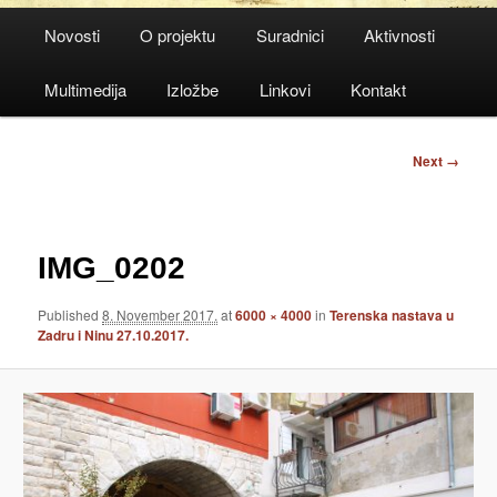
Main
Novosti
O projektu
Suradnici
Aktivnosti
menu
Multimedija
Izložbe
Linkovi
Kontakt
Image
Next →
navigation
IMG_0202
Published
8. November 2017.
at
6000 × 4000
in
Terenska nastava u
Zadru i Ninu 27.10.2017.