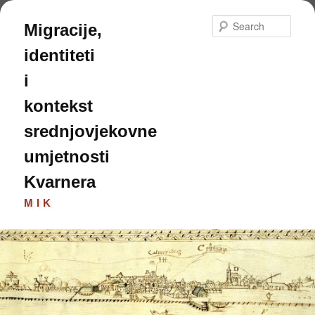
Skip
to
Sear
Migracije,
primary
content
identiteti
i
kontekst
srednjovjekovne
umjetnosti
Kvarnera
MIK