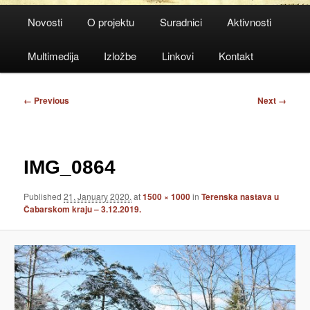
Main
Novosti
O projektu
Suradnici
Aktivnosti
menu
Multimedija
Izložbe
Linkovi
Kontakt
Image
← Previous
Next →
navigation
IMG_0864
Published
21. January 2020.
at
1500 × 1000
in
Terenska nastava u
Čabarskom kraju – 3.12.2019.