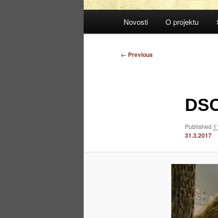
Main
Novosti
O projektu
menu
Image
← Previous
navigation
DSC
Published
1
31.3.2017