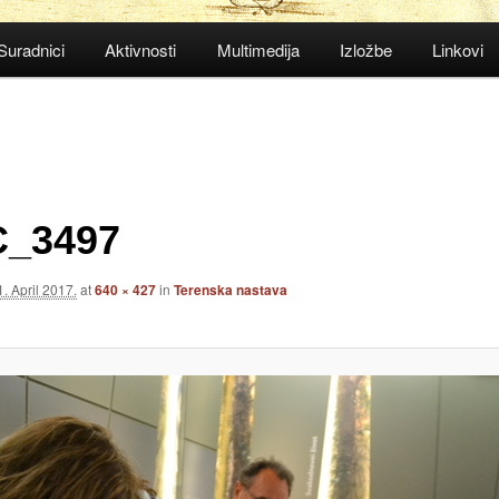
Suradnici
Aktivnosti
Multimedija
Izložbe
Linkovi
_3497
1. April 2017.
at
640 × 427
in
Terenska nastava