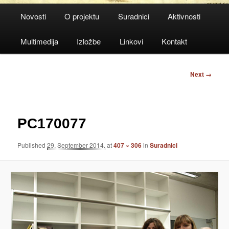
Main
Novosti
O projektu
Suradnici
Aktivnosti
menu
Multimedija
Izložbe
Linkovi
Kontakt
Image
Next →
navigation
PC170077
Published
29. September 2014.
at
407 × 306
in
Suradnici