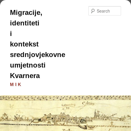
Skip
to
Sear
Migracije,
primary
content
identiteti
i
kontekst
srednjovjekovne
umjetnosti
Kvarnera
MIK