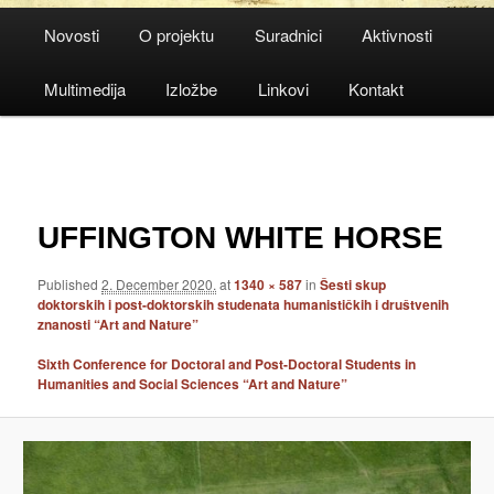
Main
Novosti
O projektu
Suradnici
Aktivnosti
menu
Multimedija
Izložbe
Linkovi
Kontakt
Image
navigation
UFFINGTON WHITE HORSE
Published
2. December 2020.
at
1340 × 587
in
Šesti skup
doktorskih i post-doktorskih studenata humanističkih i društvenih
znanosti “Art and Nature”
Sixth Conference for Doctoral and Post-Doctoral Students in
Humanities and Social Sciences “Art and Nature”