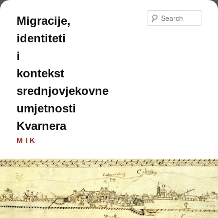
Skip
to
Sear
Migracije,
primary
content
identiteti
i
kontekst
srednjovjekovne
umjetnosti
Kvarnera
MIK