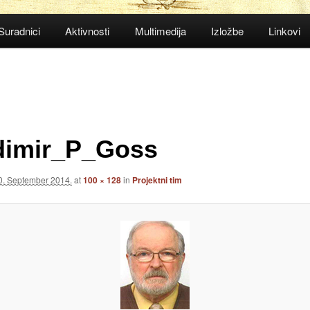
Suradnici
Aktivnosti
Multimedija
Izložbe
Linkovi
dimir_P_Goss
0. September 2014.
at
100 × 128
in
Projektni tim