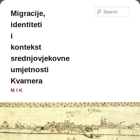
Skip
to
Sear
Migracije,
primary
content
identiteti
i
kontekst
srednjovjekovne
umjetnosti
Kvarnera
MIK