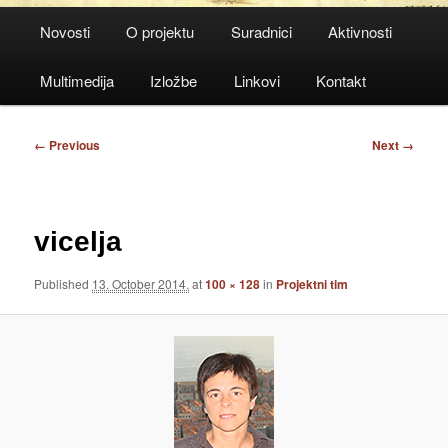
Main
Novosti
O projektu
Suradnici
Aktivnosti
menu
Multimedija
Izložbe
Linkovi
Kontakt
Image
← Previous
Next →
navigation
vicelja
Published
13. October 2014.
at
100 × 128
in
Projektni tim