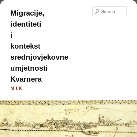
Skip
to
Sear
Migracije,
primary
content
identiteti
i
kontekst
srednjovjekovne
umjetnosti
Kvarnera
MIK