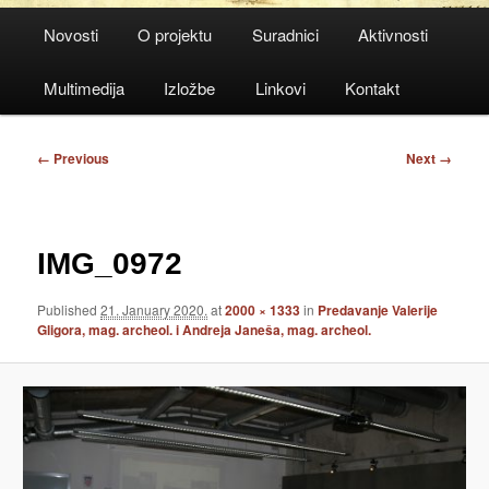
Main
Novosti
O projektu
Suradnici
Aktivnosti
menu
Multimedija
Izložbe
Linkovi
Kontakt
Image
← Previous
Next →
navigation
IMG_0972
Published
21. January 2020.
at
2000 × 1333
in
Predavanje Valerije
Gligora, mag. archeol. i Andreja Janeša, mag. archeol.