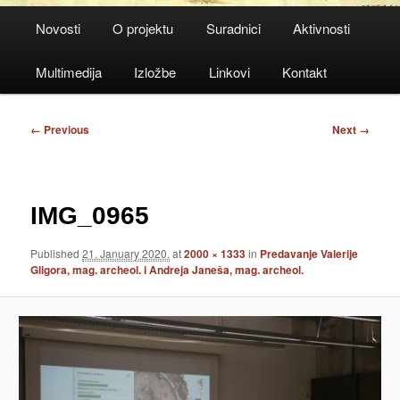
Main
Novosti
O projektu
Suradnici
Aktivnosti
menu
Multimedija
Izložbe
Linkovi
Kontakt
Image
← Previous
Next →
navigation
IMG_0965
Published
21. January 2020.
at
2000 × 1333
in
Predavanje Valerije
Gligora, mag. archeol. i Andreja Janeša, mag. archeol.