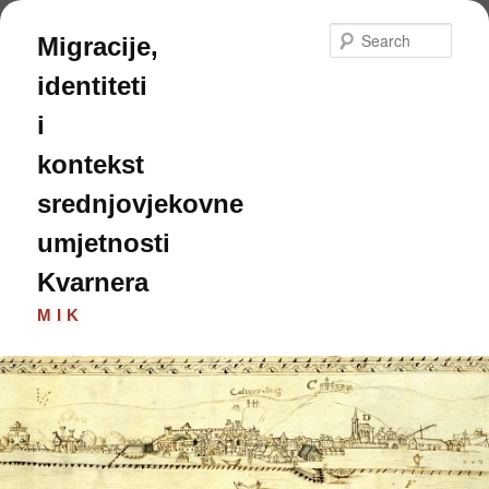
Skip
to
Sear
Migracije,
primary
content
identiteti
i
kontekst
srednjovjekovne
umjetnosti
Kvarnera
MIK