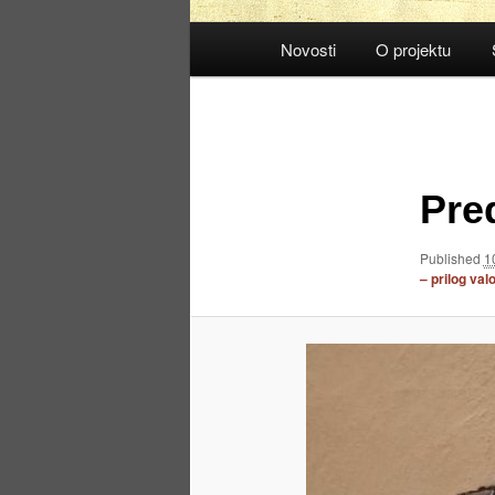
Main
Novosti
O projektu
menu
Image
navigation
Pre
Published
1
– prilog valo