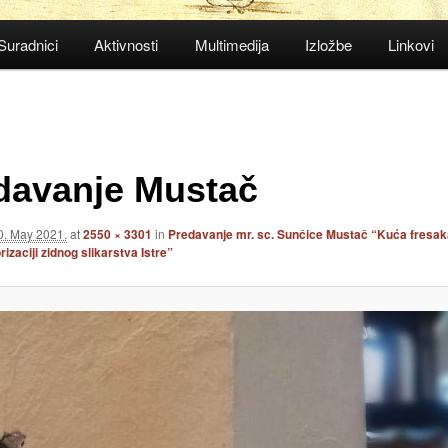
Suradnici
Aktivnosti
Multimedija
Izložbe
Linkovi
davanje Mustač
0. May 2021.
at
2550 × 3301
in
Predavanje mr. sc. Sunčice Mustač “Kuća fresa
rizaciji zidnog slikarstva Istre”