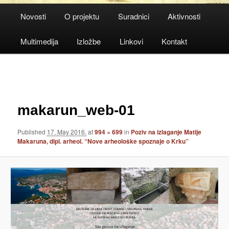
Main
Novosti
O projektu
Suradnici
Aktivnosti
menu
Multimedija
Izložbe
Linkovi
Kontakt
Image
navigation
makarun_web-01
Published
17. May 2016.
at
994 × 699
in
Poziv na izlaganje Matije
Makaruna, dipl. arheol. “Nove arheološke spoznaje o Krku”