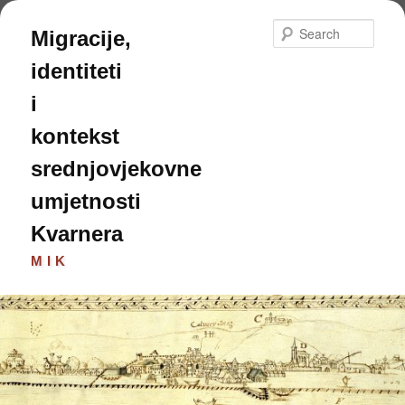
Skip
to
Sear
Migracije,
primary
content
identiteti
i
kontekst
srednjovjekovne
umjetnosti
Kvarnera
MIK