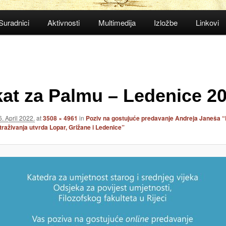
Suradnici
Aktivnosti
Multimedija
Izložbe
Linkovi
kat za Palmu – Ledenice 2
6. April 2022.
at
3508 × 4961
in
Poziv na gostujuće predavanje Andreja Janeša “
traživanja utvrda Lopar, Grižane i Ledenice”