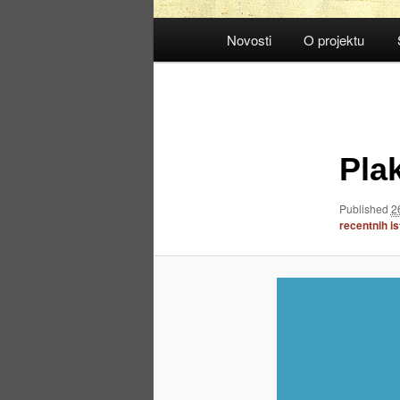
Main
Novosti
O projektu
menu
Image
navigation
Pla
Published
2
recentnih is