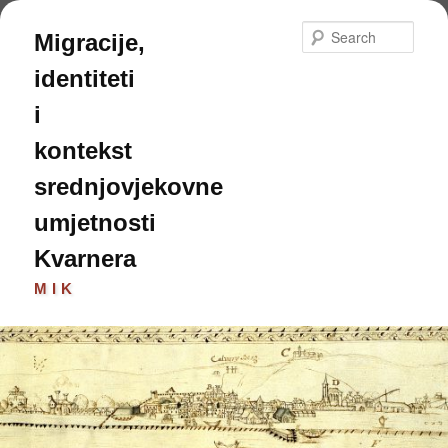
Skip
to
Sear
Migracije,
primary
content
identiteti
i
kontekst
srednjovjekovne
umjetnosti
Kvarnera
MIK