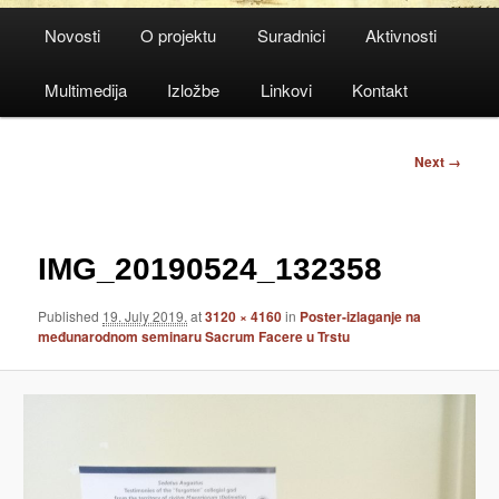
Main
Novosti
O projektu
Suradnici
Aktivnosti
menu
Multimedija
Izložbe
Linkovi
Kontakt
Image
Next →
navigation
IMG_20190524_132358
Published
19. July 2019.
at
3120 × 4160
in
Poster-izlaganje na
međunarodnom seminaru Sacrum Facere u Trstu