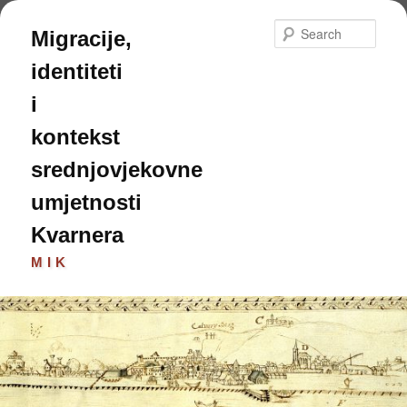
Skip
to
Sear
Migracije,
primary
content
identiteti
i
kontekst
srednjovjekovne
umjetnosti
Kvarnera
MIK