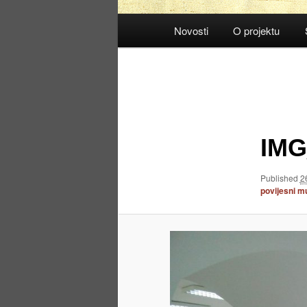
Main
Novosti
O projektu
menu
Image
navigation
IMG
Published
2
povijesni m