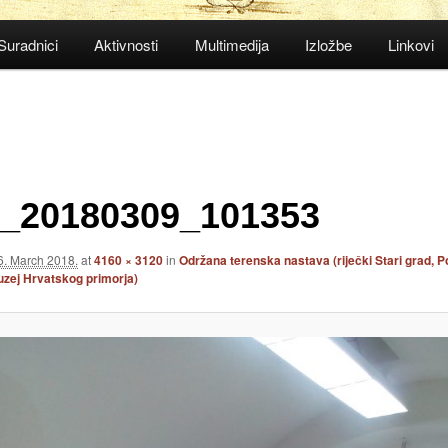
Suradnici
Aktivnosti
Multimedija
Izložbe
Linkovi
_20180309_101353
6. March 2018.
at
4160 × 3120
in
Održana terenska nastava (riječki Stari grad, P
uzej Hrvatskog primorja)