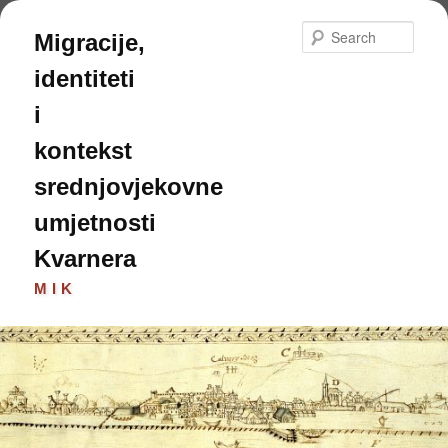
Skip
to
Sear
Migracije,
primary
content
identiteti
i
kontekst
srednjovjekovne
umjetnosti
Kvarnera
MIK