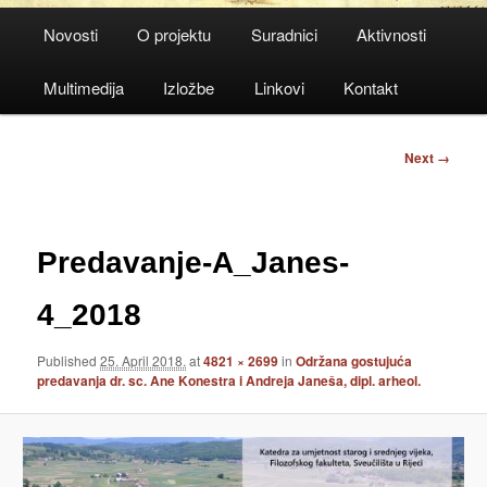
Main
Novosti
O projektu
Suradnici
Aktivnosti
menu
Multimedija
Izložbe
Linkovi
Kontakt
Image
Next →
navigation
Predavanje-A_Janes-
4_2018
Published
25. April 2018.
at
4821 × 2699
in
Održana gostujuća
predavanja dr. sc. Ane Konestra i Andreja Janeša, dipl. arheol.