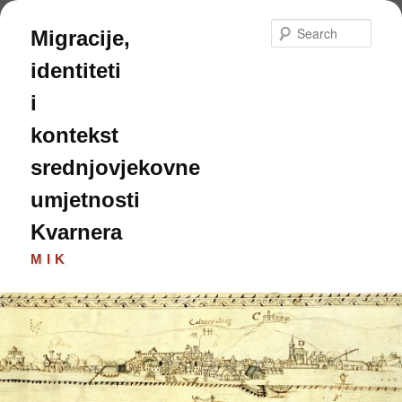
Skip
to
Sear
Migracije,
primary
content
identiteti
i
kontekst
srednjovjekovne
umjetnosti
Kvarnera
MIK