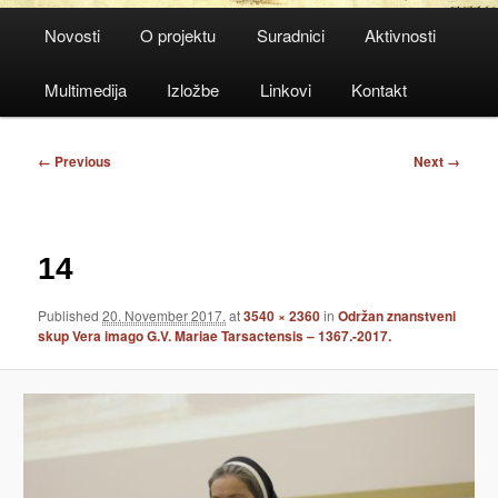
Main
Novosti
O projektu
Suradnici
Aktivnosti
menu
Multimedija
Izložbe
Linkovi
Kontakt
Image
← Previous
Next →
navigation
14
Published
20. November 2017.
at
3540 × 2360
in
Održan znanstveni
skup Vera imago G.V. Mariae Tarsactensis – 1367.-2017.