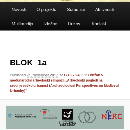
Main
Novosti
O projektu
Suradnici
Aktivnosti
menu
Multimedija
Izložbe
Linkovi
Kontakt
Image
navigation
BLOK_1a
Published
21. November 2017.
at
1748 × 2485
in
Održan 5.
međunarodni arheološki simpozij „Arheološki pogledi na
srednjeveško urbanost (Archaeological Perspectives on Medieval
Urbanity)“