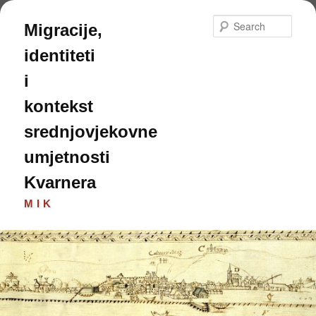
Skip
to
Sear
Migracije,
primary
content
identiteti
i
kontekst
srednjovjekovne
umjetnosti
Kvarnera
MIK