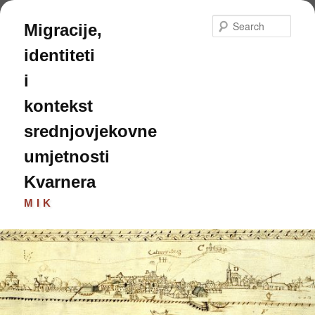
Skip
to
Sear
Migracije,
primary
content
identiteti
i
kontekst
srednjovjekovne
umjetnosti
Kvarnera
MIK