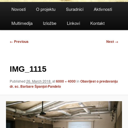
Main
Novosti
O projektu
Suradnici
Aktivnosti
menu
Multimedija
Izložbe
Linkovi
Kontakt
Image
← Previous
Next →
navigation
IMG_1115
Published
26. March 2018.
at
6000 × 4000
in
Obavijest o predavanju
dr. sc. Barbare Španjol-Pandelo