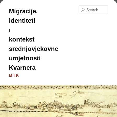
Skip
to
Sear
Migracije,
primary
content
identiteti
i
kontekst
srednjovjekovne
umjetnosti
Kvarnera
MIK