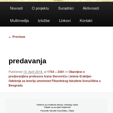
Main
Novosti
O projektu
Suradnici
Aktivnosti
menu
Multimedija
Izložbe
Linkovi
Kontakt
Image
← Previous
navigation
predavanja
Published
10. April 2018.
at
1754 × 2481
in
Obavijest o
predavanjima profesora Ivana Stevovića i Jelene Erdeljan
Odelenja za istoriju umetnosti Filozofskog fakulteta Sveučilišta u
Beogradu