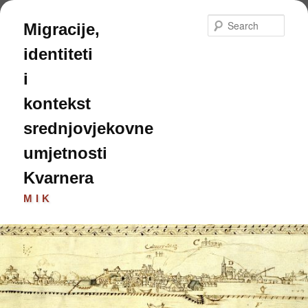
Skip
to
Sear
Migracije,
primary
content
identiteti
i
kontekst
srednjovjekovne
umjetnosti
Kvarnera
MIK