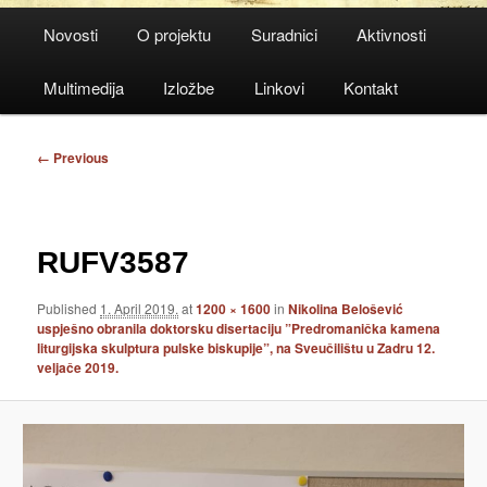
Main
Novosti
O projektu
Suradnici
Aktivnosti
menu
Multimedija
Izložbe
Linkovi
Kontakt
Image
← Previous
navigation
RUFV3587
Published
1. April 2019.
at
1200 × 1600
in
Nikolina Belošević
uspješno obranila doktorsku disertaciju ”Predromanička kamena
liturgijska skulptura pulske biskupije”, na Sveučilištu u Zadru 12.
veljače 2019.