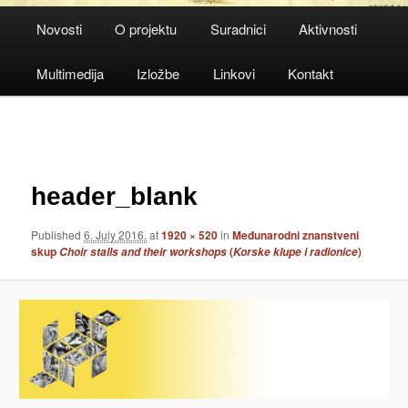
Main
Novosti
O projektu
Suradnici
Aktivnosti
menu
Multimedija
Izložbe
Linkovi
Kontakt
Image
navigation
header_blank
Published
6. July 2016.
at
1920 × 520
in
Međunarodni znanstveni
skup
(
)
Choir stalls and their workshops
Korske klupe i radionice