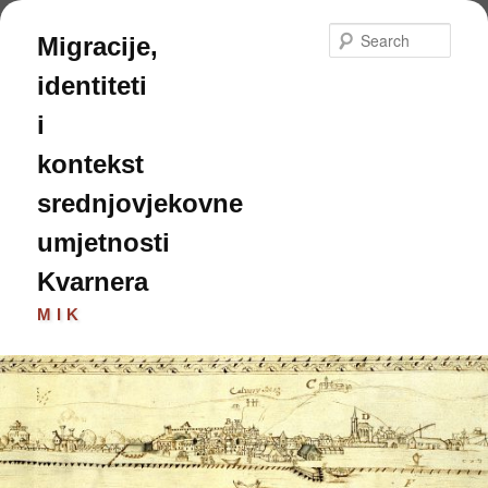
Skip
to
Sear
Migracije,
primary
content
identiteti
i
kontekst
srednjovjekovne
umjetnosti
Kvarnera
MIK