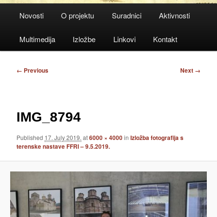
Main
Novosti
O projektu
Suradnici
Aktivnosti
menu
Multimedija
Izložbe
Linkovi
Kontakt
Image
← Previous
Next →
navigation
IMG_8794
Published
17. July 2019.
at
6000 × 4000
in
Izložba fotografija s
terenske nastave FFRI – 9.5.2019.