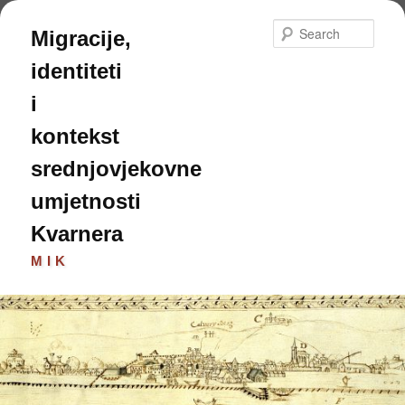
Skip
to
Sear
Migracije,
primary
content
identiteti
i
kontekst
srednjovjekovne
umjetnosti
Kvarnera
MIK