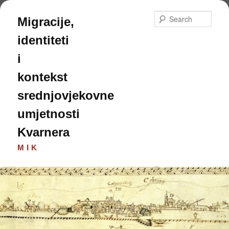
Skip
to
Sear
Migracije,
primary
content
identiteti
i
kontekst
srednjovjekovne
umjetnosti
Kvarnera
MIK