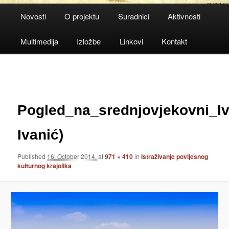
Main
Novosti
O projektu
Suradnici
Aktivnosti
menu
Multimedija
Izložbe
Linkovi
Kontakt
Image
navigation
Pogled_na_srednjovjekovni_Iv
Ivanić)
Published
16. October 2014.
at
971 × 410
in
Istraživanje povijesnog
kulturnog krajolika