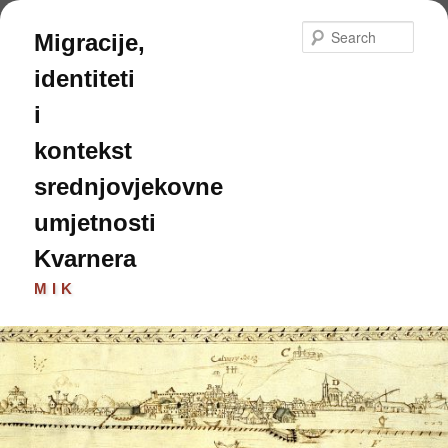
Skip
to
Sear
Migracije,
primary
content
identiteti
i
kontekst
srednjovjekovne
umjetnosti
Kvarnera
MIK