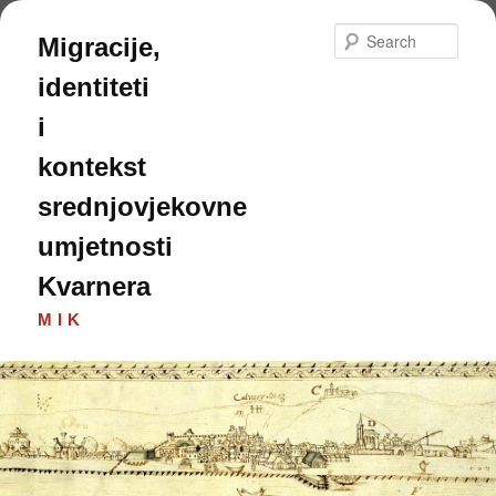
Skip
to
Sear
Migracije,
primary
content
identiteti
i
kontekst
srednjovjekovne
umjetnosti
Kvarnera
MIK