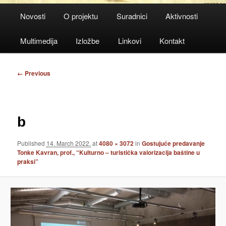
Main
Novosti
O projektu
Suradnici
Aktivnosti
menu
Multimedija
Izložbe
Linkovi
Kontakt
Image
← Previous
navigation
b
Published
14. March 2022.
at
4080 × 3072
in
Gostujuće predavanje
Tonke Kavran, prof., “Kulturno – turistička valorizacija baštine u
praksi”