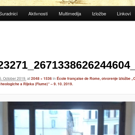
Suradnici
Aktivnosti
Multimedija
Izložbe
Linkovi
23271_2671338626244604
5. October 2019.
at
2048 × 1536
in
École française de Rome, otvorenje izložbe „C
heologiche a Rijeka (Fiume)“ – 9. 10. 2019.