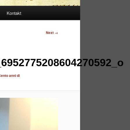
Kontakt
Next →
_6952775208604270592_o
ento anni di